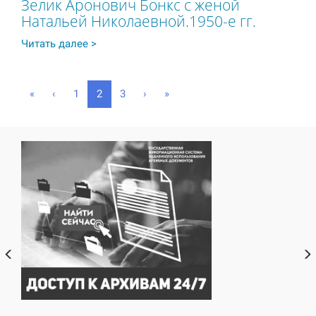
Зелик Аронович Бонкс с женой
Натальей Николаевной.1950-е гг.
Читать далее >
(
«
‹
1
2
3
›
»
c
u
r
r
e
n
t
)