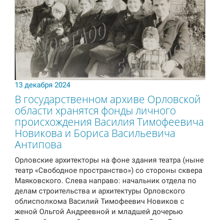
13 декабря 2024
В государственном архиве Орловской
области хранятся фонды личного
происхождения Василия Тимофеевича
Новикова и Бориса Васильевича
Антипова
Орловские архитекторы на фоне здания театра (ныне
театр «Свободное пространство») со стороны сквера
Маяковского. Слева направо: начальник отдела по
делам строительства и архитектуры Орловского
облисполкома Василий Тимофеевич Новиков с
женой Ольгой Андреевной и младшей дочерью