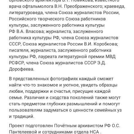
орловского архитектора В.Т. Новикова; известного
врача офтальмолога В.Н. Преображенского; краеведа,
литературоведа, члена Союза журналистов России,
Российского творческого Союза работников
культуры, заслуженного работника культуры
РФ В.А. Власова; журналиста, заслуженного
работника культуры РФ, члена Союза журналистов
СССР, Союза журналистов России В.И. Коробкова;
писателя, журналиста, заслуженного работника
культуры РФ, лауреата литературной премии МВД
РСФСР, члена Союза журналистов СССР Э.Д.
Дорофеева.
В представленных фотографиях каждый сможет
найти что-то знакомое и уютное, увидеть образцы
любви, поддержки и счастья, присущие каждой
семье. Различия и сходства поколений также могут
стать предметом глубоких размышлений и помогут
пользователям задуматься о ценности семейных уз
и традиций.
Проект подготовлен Почётным архивистом РФ О.С.
Пантелеевой и сотрудниками отдела НСА .