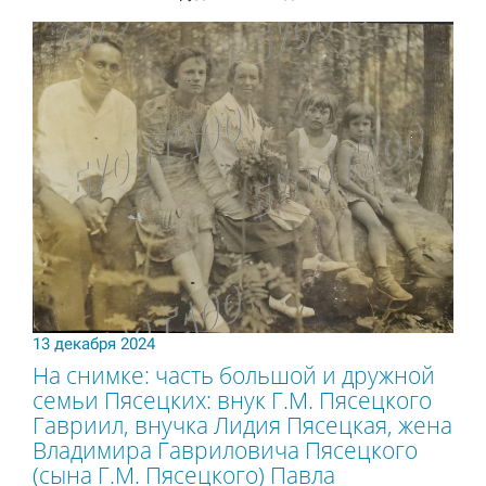
13 декабря 2024
На снимке: часть большой и дружной
семьи Пясецких: внук Г.М. Пясецкого
Гавриил, внучка Лидия Пясецкая, жена
Владимира Гавриловича Пясецкого
(сына Г.М. Пясецкого) Павла