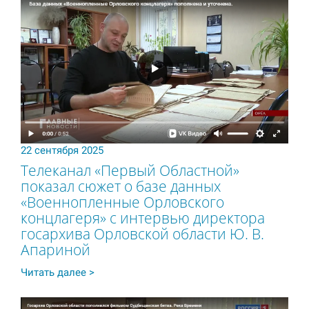
22 сентября 2025
Телеканал «Первый Областной»
показал сюжет о базе данных
«Военнопленные Орловского
концлагеря» с интервью директора
госархива Орловской области Ю. В.
Апариной
Читать далее >