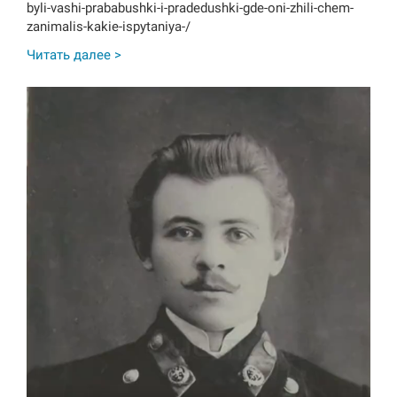
byli-vashi-prababushki-i-pradedushki-gde-oni-zhili-chem-
zanimalis-kakie-ispytaniya-/
Читать далее >