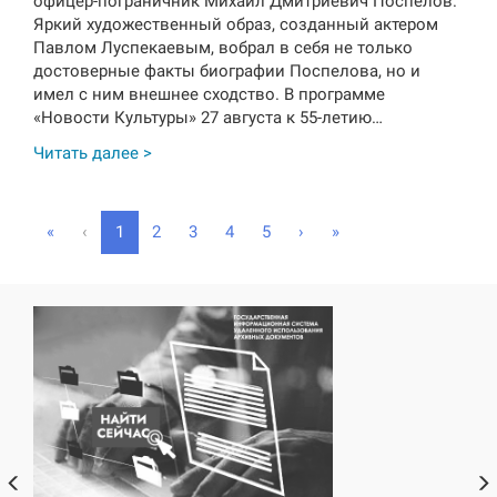
офицер-пограничник Михаил Дмитриевич Поспелов.
Яркий художественный образ, созданный актером
Павлом Луспекаевым, вобрал в себя не только
достоверные факты биографии Поспелова, но и
имел с ним внешнее сходство. В программе
«Новости Культуры» 27 августа к 55-летию…
Читать далее >
(
«
‹
1
2
3
4
5
›
»
c
u
r
r
e
n
t
)