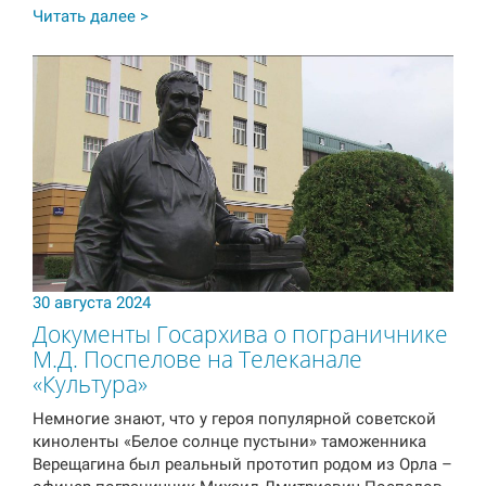
Читать далее >
30 августа 2024
Документы Госархива о пограничнике
М.Д. Поспелове на Телеканале
«Культура»
Немногие знают, что у героя популярной советской
киноленты «Белое солнце пустыни» таможенника
Верещагина был реальный прототип родом из Орла –