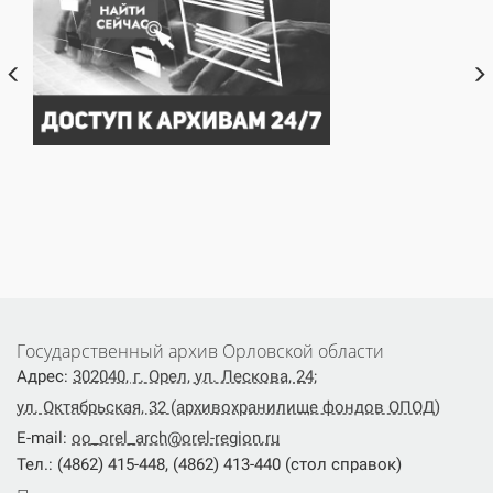
Государственный архив Орловской области
Адрес:
302040, г. Орел, ул. Лескова, 24;
ул. Октябрьская, 32 (архивохранилище фондов ОПОД)
E-mail:
oo_orel_arch@orel-region.ru
Тел.: (4862) 415-448, (4862) 413-440 (стол справок)