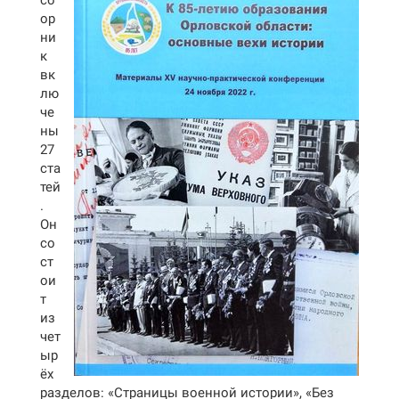
сб
ор
ни
к
вк
лю
че
ны
27
ста
тей
.
Он
со
ст
ои
т
из
чет
ыр
ёх
разделов: «Страницы военной истории», «Без