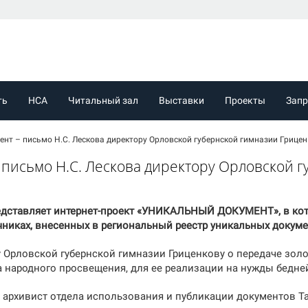
ть
НСА
Читальный зал
Выставки
Проекты
Зап
нт – письмо Н.С. Лескова директору Орловской губернской гимназии Грицен
 письмо Н.С. Лескова директору Орловской 
редставляет интернет-проект «УНИКАЛЬНЫЙ ДОКУМЕНТ», в ко
чниках, внесенных в региональный реестр уникальных докуме
 Орловской губернской гимназии Гриценкову о передаче золо
 народного просвещения, для ее реализации на нужды беднейш
 архивист отдела использования и публикации документов Т