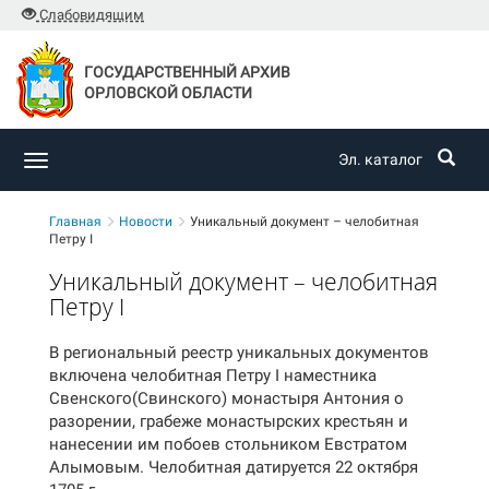
Слабовидящим
ГОСУДАРСТВЕННЫЙ АРХИВ
ОРЛОВСКОЙ ОБЛАСТИ
Эл. каталог
Toggle
navigation
Главная
Новости
Уникальный документ – челобитная
Петру I
Уникальный документ – челобитная
Петру I
В региональный реестр уникальных документов
включена челобитная Петру I наместника
Свенского(Свинского) монастыря Антония о
разорении, грабеже монастырских крестьян и
нанесении им побоев стольником Евстратом
Алымовым. Челобитная датируется 22 октября