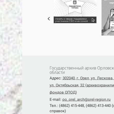
Государственный архив Орловск
области
Адрес:
302040, г. Орел, ул. Лескова, 
ул. Октябрьская, 32 (архивохранил
фондов ОПОД)
E-mail:
oo_orel_arch@orel-region.ru
Тел.: (4862) 415-448, (4862) 413-440 
справок)