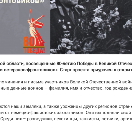
й области, посвященные 80-летию Победы в Великой Отечест
и ветеранов-фронтовиков». Старт проекта приурочен к откры
поминания и письма участников Великой Отечественной вой
чные данные воинов – фамилия, имя и отчество, год рождения
ются наши земляки, а также уроженцы других регионов страны
и от немецко-фашистских захватчиков. Они выполняли свой
Среди них – разведчики, пехотинцы, танкисты, летчики, артил