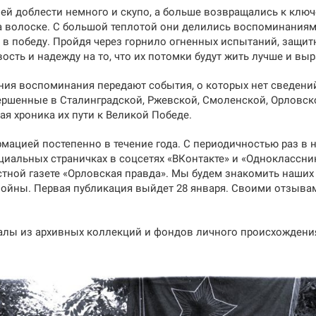
ей доблести немного и скупо, а больше возвращались к кл
а волоске. С большой теплотой они делились воспоминаниями
 в победу. Пройдя через горнило огненных испытаний, защит
вость и надежду на то, что их потомки будут жить лучше и в
ния воспоминания передают события, о которых нет сведени
ершенные в Сталинградской, Ржевской, Смоленской, Орловско
ая хроника их пути к Великой Победе.
мацией постепенно в течение года. С периодичностью раз в 
циальных страничках в соцсетях «ВКонтакте» и «Одноклассн
астной газете «Орловская правда». Мы будем знакомить наши
войны. Первая публикация выйдет 28 января. Своими отзывам
алы из архивных коллекций и фондов личного происхождени