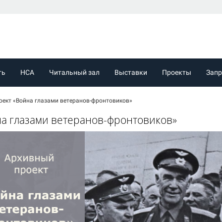
ть
НСА
Читальный зал
Выставки
Проекты
Зап
оект «Война глазами ветеранов-фронтовиков»
а глазами ветеранов-фронтовиков»