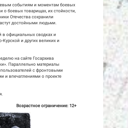
ючевым событиям и моментам боевых
 о боевых товарищах, их стойкости,
ники Отечества сохранили
ырастут достойными людьми.
й в официальных сводках и
-Курской и других великих и
неделю на сайте Госархива
ики». Параллельно материалы
х пользователей с фронтовыми
и и впечатлениями о проекте
я.
Возрастное ограничение: 12+