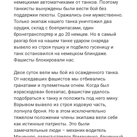
немецкими автоматчиками от танков. Поэтому
танкисты вынуждены были вести бой без
поддержки пехоты. Сражались они мужественно.
Только экипаж нашего танка уничтожил два
орудия, склад с боеприпасами, один
бронетранспортер и до 20 немцев. Но в самый
разгар боя на нашем танке ударом снаряда
вывело из строя пушку и подбило гусеницу и
танк остановился на немецком блиндаже.
Фашисты блокировали нас.
Двое суток вели мы бой из осажденного танка.
От наседавших фашистов мы отбивались
гранатами и пулеметным огнем. Когда был
израсходован боезапас, фашистам удалось
подобраться к танку и положить под него мину.
Взрывом вывело из строя ходовую часть,
лопнула броня. Но в этом исключительно
тяжелом положении члены экипажа вели себя
как истинные патриоты. Это были
замечательные люди – механик-водитель
Маценуро, радист-стрелок Ромашенко, башенный