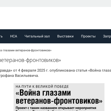
ть
НСА
Читальный зал
Выставки
Проекты
Зап
на глазами ветеранов-фронтовиков»
 ветеранов-фронтовиков»
правда» от 4 февраля 2025 г. опубликована статья «Война гла
рофана Васильевича.