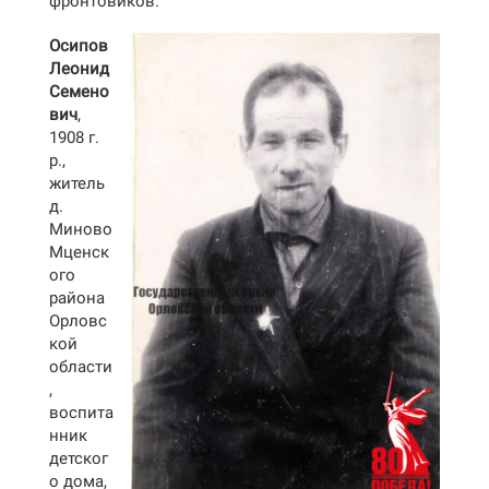
фронтовиков.
Осипов
Леонид
Семено
вич
,
1908 г.
р.,
житель
д.
Миново
Мценск
ого
района
Орловс
кой
области
,
воспита
нник
детског
о дома,