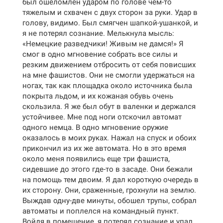
был ошеломлен ударом по голове чем-то
тяжелым и схвачен с двух сторон за руки. Удар в
голову, видимо. Был смягчен шапкой-ушанкой, и
я не потерял сознание. Мелькнула мысль:
«Немецкие разведчики! Живым не дамся!» Я
смог в одно мгновение собрать все силы и
резким движением отбросить от себя повисших
на мне фашистов. Они не смогли удержаться на
ногах, так как площадка около источника была
покрыта льдом, и их кожаная обувь очень
скользила. Я же был обут в валенки и держался
устойчивее. Мне под ноги отскочил автомат
одного немца. В одно мгновение оружие
оказалось в моих руках. Нажал на спуск и обоих
прикончил из их же автомата. Но в это время
около меня появились еще три фашиста,
сидевшие до этого где-то в засаде. Они бежали
на помощь тем двоим. Я дал короткую очередь в
их сторону. Они, сраженные, грохнули на землю.
Выждав одну-две минуты, обошел трупы, собрал
автоматы и поплелся на командный пункт.
Войдя в помещение, я потерял сознание и упал.