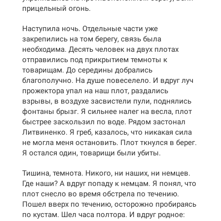
прицельный огонь.
Наступила ночь. Отдельные части уже
закрепились на том берегу, связь была
необходима. Десять человек на двух плотах
отправились под прикрытием темноты к
товарищам. До середины добрались
благополучно. На душе повеселело. И вдруг луч
прожектора упал на наш плот, раздались
взрывы, в воздухе засвистели пули, поднялись
фонтаны брызг. Я сильнее налег на весла, плот
быстрее заскользил по воде. Рядом застонал
Литвиненко. Я греб, казалось, что никакая сила
не могла меня остановить. Плот ткнулся в берег.
Я остался один, товарищи были убиты.
Тишина, темнота. Никого, ни наших, ни немцев.
Где наши? А вдруг попаду к немцам. Я понял, что
плот снесло во время обстрела по течению.
Пошел вверх по течению, осторожно пробираясь
по кустам. Шел часа полтора. И вдруг родное: