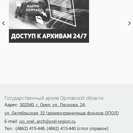
Государственный архив Орловской области
Адрес:
302040, г. Орел, ул. Лескова, 24;
ул. Октябрьская, 32 (архивохранилище фондов ОПОД)
E-mail:
oo_orel_arch@orel-region.ru
Тел.: (4862) 415-448, (4862) 413-440 (стол справок)