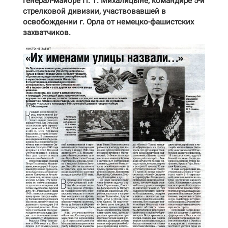
генерал-майоре П. Т. Михалицыне, командире 5-й
стрелковой дивизии, участвовавшей в
освобождении г. Орла от немецко-фашистских
захватчиков.