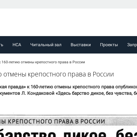
ть
НСА
Читальный зал
Выставки
Проекты
Зап
 160-летию отмены крепостного права в России
ю отмены крепостного права в России
вская правда» к 160-летию отмены крепостного права опублико
ументов Л. Кондаковой «Здесь барство дикое, без чувства, б