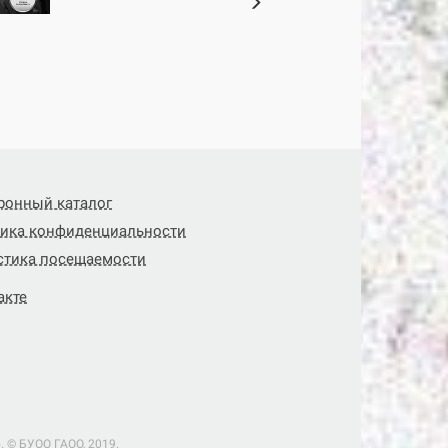
ронный каталог
ика конфиденциальности
стика посещаемости
акте
 © БУОО ГАОO, 2019.