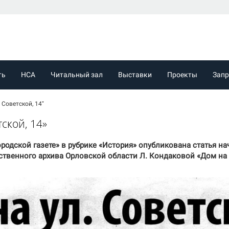
ть
НСА
Читальный зал
Выставки
Проекты
Зап
 Советской, 14"
тской, 14»
городской газете» в рубрике «История» опубликована статья 
твенного архива Орловской области Л. Кондаковой «Дом на у