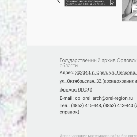
Государственный архив Орловск
области
Адрес:
302040, г. Орел, ул. Лескова, 
ул. Октябрьская, 32 (архивохранил
фондов ОПОД)
E-mail:
oo_orel_arch@orel-region.ru
Тел.: (4862) 415-448, (4862) 413-440 
справок)
Использование материалов сайта без согл