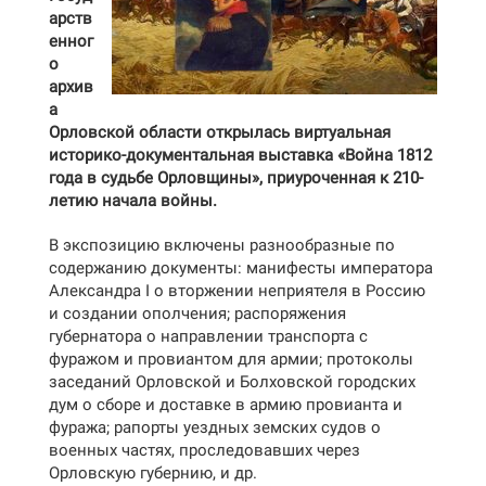
арств
енног
о
архив
а
Орловской области открылась виртуальная
историко-документальная выставка «Война 1812
года в судьбе Орловщины», приуроченная к 210-
летию начала войны.
В экспозицию включены разнообразные по
содержанию документы: манифесты императора
Александра I о вторжении неприятеля в Россию
и создании ополчения; распоряжения
губернатора о направлении транспорта с
фуражом и провиантом для армии; протоколы
заседаний Орловской и Болховской городских
дум о сборе и доставке в армию провианта и
фуража; рапорты уездных земских судов о
военных частях, проследовавших через
Орловскую губернию, и др.