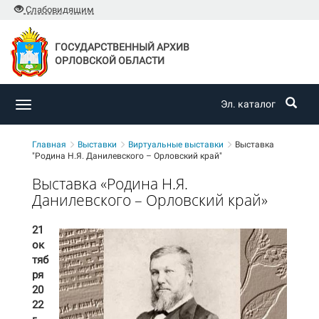
Слабовидящим
ГОСУДАРСТВЕННЫЙ АРХИВ
ОРЛОВСКОЙ ОБЛАСТИ
Эл. каталог
Toggle
navigation
Главная
Выставки
Виртуальные выставки
Выставка
"Родина Н.Я. Данилевского – Орловский край"
Выставка «Родина Н.Я.
Данилевского – Орловский край»
21
ок
тяб
ря
20
22