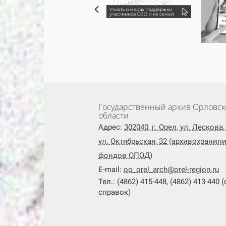
Государственный архив Орловск
области
Адрес:
302040, г. Орел, ул. Лескова, 
ул. Октябрьская, 32 (архивохранил
фондов ОПОД)
E-mail:
oo_orel_arch@orel-region.ru
Тел.: (4862) 415-448, (4862) 413-440 
справок)