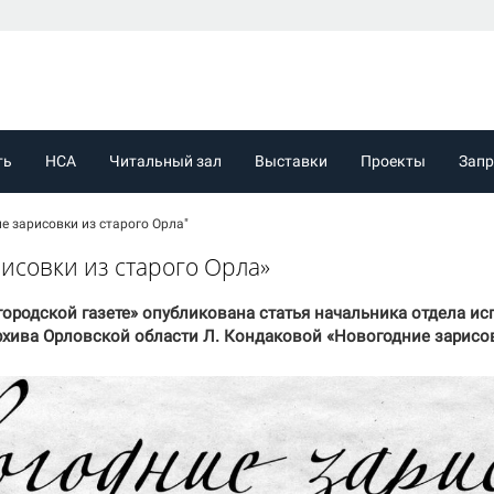
ть
НСА
Читальный зал
Выставки
Проекты
Зап
е зарисовки из старого Орла"
исовки из старого Орла»
й городской газете» опубликована статья начальника отдела и
хива Орловской области Л. Кондаковой «Новогодние зарисов