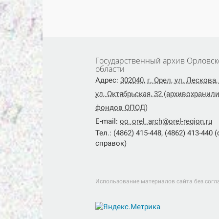
Государственный архив Орловск
области
Адрес:
302040, г. Орел, ул. Лескова, 
ул. Октябрьская, 32 (архивохранил
фондов ОПОД)
E-mail:
oo_orel_arch@orel-region.ru
Тел.: (4862) 415-448, (4862) 413-440 
справок)
Использование материалов сайта без согл