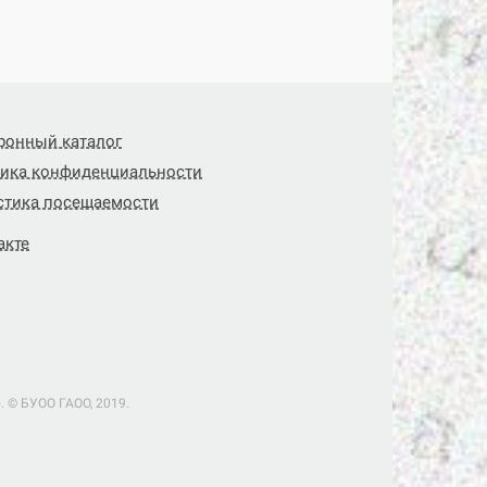
ронный каталог
ика конфиденциальности
стика посещаемости
акте
 © БУОО ГАОO, 2019.