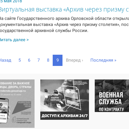
25 мая 2018
Виртуальная выставка «Архив через призму с
На сайте Государственного архива Орловской области открыла
документальная выставка «Архив через призму столетия», по
государственной архивной службы России.
Читать далее >
(
Назад
5
6
7
8
9
Вперед
›
Последняя
»
c
u
r
r
e
n
t
)