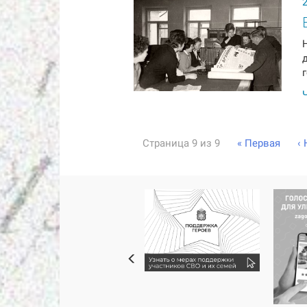
Страница 9 из 9
«
Первая
‹