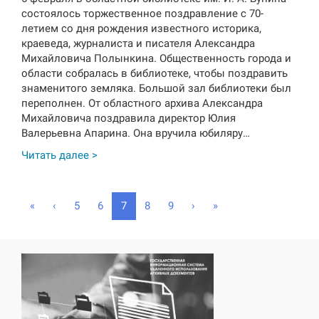
состоялось торжественное поздравление с 70-
летием со дня рождения известного историка,
краеведа, журналиста и писателя Александра
Михайловича Полынкина. Общественность города и
области собралась в библиотеке, чтобы поздравить
знаменитого земляка. Большой зал библиотеки был
переполнен. От областного архива Александра
Михайловича поздравила директор Юлия
Валерьевна Апарина. Она вручила юбиляру…
Читать далее >
(
«
‹
5
6
7
8
9
›
»
c
u
r
r
e
n
t