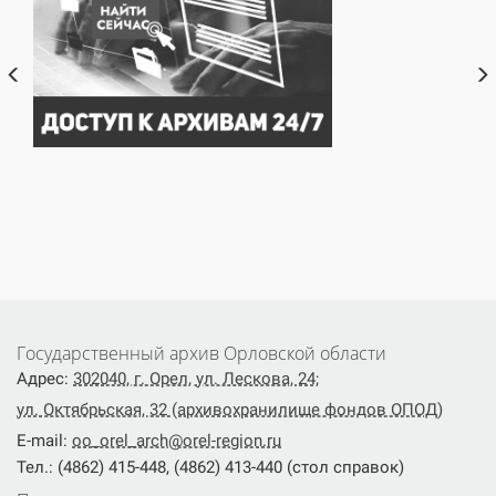
)
Государственный архив Орловской области
Адрес:
302040, г. Орел, ул. Лескова, 24;
ул. Октябрьская, 32 (архивохранилище фондов ОПОД)
E-mail:
oo_orel_arch@orel-region.ru
Тел.: (4862) 415-448, (4862) 413-440 (стол справок)