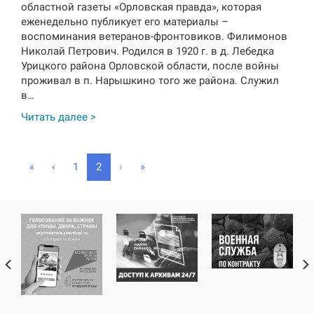
областной газеты «Орловская правда», которая
еженедельно публикует его материалы –
воспоминания ветеранов-фронтовиков. Филимонов
Николай Петрович. Родился в 1920 г. в д. Лебедка
Урицкого района Орловской области, после войны
проживал в п. Нарышкино того же района. Служил
в…
Читать далее >
(
«
‹
1
2
›
»
c
u
r
r
e
n
t
)