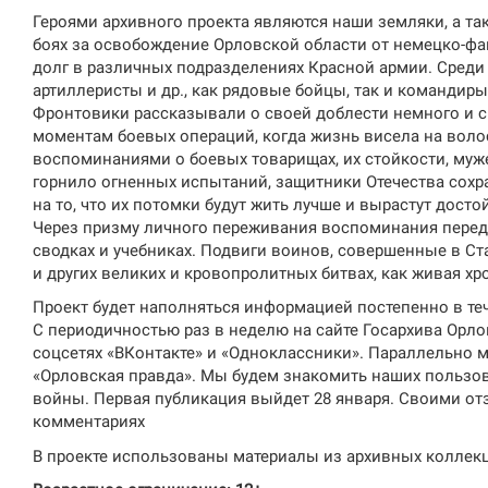
Героями архивного проекта являются наши земляки, а та
боях за освобождение Орловской области от немецко-ф
долг в различных подразделениях Красной армии. Среди 
артиллеристы и др., как рядовые бойцы, так и командиры
Фронтовики рассказывали о своей доблести немного и 
моментам боевых операций, когда жизнь висела на воло
воспоминаниями о боевых товарищах, их стойкости, муж
горнило огненных испытаний, защитники Отечества сохр
на то, что их потомки будут жить лучше и вырастут дос
Через призму личного переживания воспоминания перед
сводках и учебниках. Подвиги воинов, совершенные в С
и других великих и кровопролитных битвах, как живая хр
Проект будет наполняться информацией постепенно в теч
С периодичностью раз в неделю на сайте Госархива Орло
соцсетях «ВКонтакте» и «Одноклассники». Параллельно м
«Орловская правда». Мы будем знакомить наших пользо
войны. Первая публикация выйдет 28 января. Своими от
комментариях
В проекте использованы материалы из архивных коллек